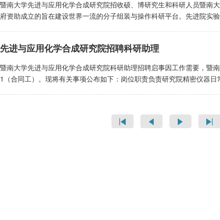
暨南大学先进与应用化学合成研究院招收硕、博研究生和科研人员暨南大
Organic Chemistry上发表论文共计355篇，申请国际发明专利
府资助成立的旨在建设世界一流的分子组装与操作科研平台。先进院实验
事业的英才前来应聘。一、研究方向主要从事有机合成领域研究，特别是
1400平米的科研用地，另外将在暨南大学番禺校区获得1500平米的
天然产物。二、博士后招聘要求1、获得有机化学、药学或有机合成相关
进院致力于将先进的化学合成及相关技术应用到更广泛的领域，为珠三角
水平较高；具有良好的口头与书面表达能力；3、性格开朗、身体健康，
先进与应用化学合成研究院招聘科研助理
域，包括但不限于：1）天然产物全合成；2）有机合成方法学；3）发现
以第一作者在国际主流刊物上发表论文3篇以上。三、岗位待遇博士后：
成领域的应用；6）全细胞生物转换；7）催化；8）可持续化学品生产
[2015]61号）”。博士后待遇20-35/年。五险一金、按学校规定保障
暨南大学先进与应用化学合成研究院科研助理招聘启事因工作需要，暨南
青年人才，待遇从优。同时欢迎杰出学者（教授及副教授）和海外人才加入
（1）先提供详细英文简历；通过初审后再提供学历证书、学位证书和身
1（合同工）。现将有关事项公布如下：岗位职责负责研究院精密仪器日
万元。科研启动经费：2000万元。住房待遇：提供税前500万元或税后
将上述材料电子版发送至lanpingsmzh@126.com。五、截止日
务；招聘条件具有化学相关背景；发表SCI论文者优先录用；硕士研究生
的校内过渡周转房，过渡期间房租按学校规定的市场价格收取，购房后需在
平 副研究员 电话：13926008503， E-mail：lanpingsmzh
素质良好，吃苦耐劳，团结协作，具有良好的服务意识和奉献精神；具有
第二层次（领军人才）：年薪：税前100万元。科研启动经费：理科100
编码：510632
常用办公软件、专业软件的使用； 年龄原则上不超过30周岁。岗位待
安家费。周转房及租房补贴：提供不超过3年的校内过渡周转房，过渡期
长期有效。提交材料：应聘者将个人英文和中文简历、学历证书扫描件、
提供每月6000元的租房补贴，时间为3年。3.第三层次（杰出人才）：
lanpingsmzh@126.com附件命名方式：科研助理+姓名，公开
税前200万元的购房补贴与安家费。周转房及租房补贴：在学校有房源的
说明有关招聘条件、招聘程序及聘后管理的规定，如遇国家、地方和学校
的市场价格收取，购 房后需在半年内退出校内周转房。学校提供每月400
E-mail: lanpingsmzh@126.com
薪：聘为正高税前30万元，聘为副高及以下税前26万元。 科研启动经费
前100万元，副高及以下税前50万元的购房补贴与安家费。租房补贴：学校
房补贴，时间为3年。5.第五层次（优秀青年学者）：年薪：税前21万元
补贴与安家费。租房补贴：学校提供副高每月2000元，中级每月1500元
个层级。Ⅰ级20万元/年，Ⅱ级25万元/年，Ⅲ级35万元/年。博士后在
水平科研成果，符合奖励条件的，每项奖励5万元。住房补贴：0.2万元/月。应聘