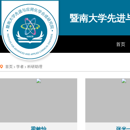
暨南大学先进
首页
首页
>
学者
>
科研助理
梁敏怡
张光