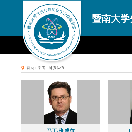
暨南大学
首页
>
学者
>
师资队伍
马丁·班威尔
L