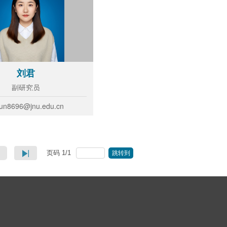
刘君
副研究员
jun8696@jnu.edu.cn
页码
1
/
1
跳转到