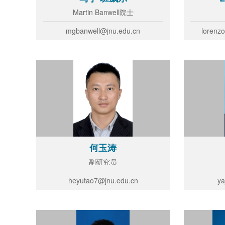
Martin Banwell院士
mgbanwell@jnu.edu.cn
lorenz
何玉涛
副研究员
heyutao7@jnu.edu.cn
ya