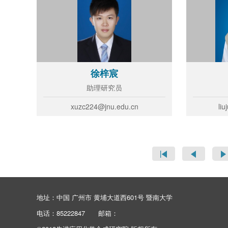
徐梓宸
助理研究员
xuzc224@jnu.edu.cn
liu
地址：中国 广州市 黄埔大道西601号 暨南大学
电话：85222847
邮箱：