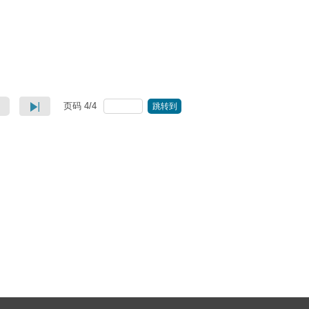
页码
4
/
4
跳转到