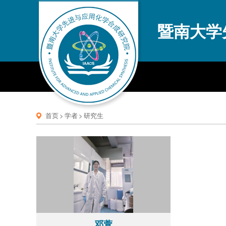
暨南大学
首页
>
学者
>
研究生
邓萱