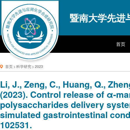
暨南大学先进
首页
首页
>
科学研究
>
2023
Li, J., Zeng, C., Huang, Q., Zhen
(2023). Control release of α-ma
polysaccharides delivery system
simulated gastrointestinal cond
102531.